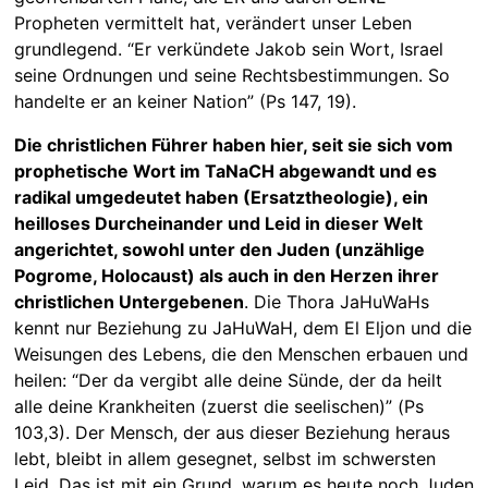
Propheten vermittelt hat, verändert unser Leben
grundlegend. “Er verkündete Jakob sein Wort, Israel
seine Ordnungen und seine Rechtsbestimmungen. So
handelte er an keiner Nation” (Ps 147, 19).
Die christlichen Führer haben hier, seit sie sich vom
prophetische Wort im TaNaCH abgewandt und es
radikal umgedeutet haben (Ersatztheologie), ein
heilloses Durcheinander und Leid in dieser Welt
angerichtet, sowohl unter den Juden (unzählige
Pogrome, Holocaust) als auch in den Herzen ihrer
christlichen Untergebenen
. Die Thora JaHuWaHs
kennt nur Beziehung zu JaHuWaH, dem El Eljon und die
Weisungen des Lebens, die den Menschen erbauen und
heilen: “Der da vergibt alle deine Sünde, der da heilt
alle deine Krankheiten (zuerst die seelischen)” (Ps
103,3). Der Mensch, der aus dieser Beziehung heraus
lebt, bleibt in allem gesegnet, selbst im schwersten
Leid. Das ist mit ein Grund, warum es heute noch Juden