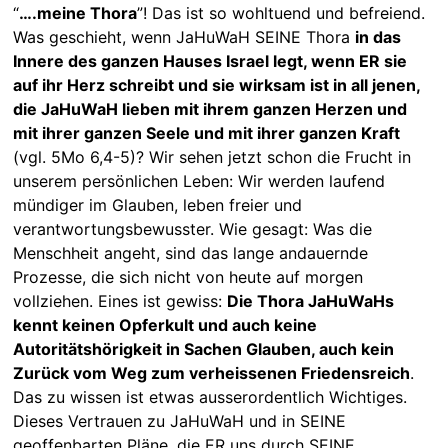
“
….meine Thora
”! Das ist so wohltuend und befreiend.
Was geschieht, wenn JaHuWaH SEINE Thora
in das
Innere des ganzen Hauses Israel legt, wenn ER sie
auf ihr Herz schreibt und sie wirksam ist in all jenen,
die JaHuWaH lieben mit ihrem ganzen Herzen und
mit ihrer ganzen Seele und mit ihrer ganzen Kraft
(vgl. 5Mo 6,4-5)? Wir sehen jetzt schon die Frucht in
unserem persönlichen Leben: Wir werden laufend
mündiger im Glauben, leben freier und
verantwortungsbewusster. Wie gesagt: Was die
Menschheit angeht, sind das lange andauernde
Prozesse, die sich nicht von heute auf morgen
vollziehen. Eines ist gewiss:
Die Thora JaHuWaHs
kennt keinen Opferkult und auch keine
Autoritätshörigkeit in Sachen Glauben, auch kein
Zurück vom Weg zum verheissenen Friedensreich
.
Das zu wissen ist etwas ausserordentlich Wichtiges.
Dieses Vertrauen zu JaHuWaH und in SEINE
geoffenbarten Pläne, die ER uns durch SEINE