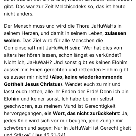
gibt. Das war zur Zeit Melchisedeks so, das ist heute
nicht anders.
Der Mensch muss und wird die Thora JaHuWaHs in
seinem Herzen, und damit in seinem Leben,
zulassen
wollen
. Das Ziel wird für alle Menschen die
Gemeinschaft mit JaHuWaH sein: “Wer hat dies von
alters her hören lassen, schon längst es verkündet?
Nicht ich, JaHuWaH? Und sonst gibt es keinen Elohim
ausser mir. Einen gerechten und rettenden Elohim gibt
es ausser mir nicht! (
Also, keine wiederkommende
Gottheit Jesus Christus
). Wendet euch zu mir und
lasst euch retten, alle ihr Enden der Erde! Denn ich bin
Elohim und keiner sonst. Ich habe bei mir selbst
geschworen, aus meinem Mund ist Gerechtigkeit
hervorgegangen,
ein Wort, das nicht zurückkehrt
: Ja,
jedes Knie wird sich vor mir beugen, jede Zunge mir
schwören und sagen: Nur in JaHuWaH ist Gerechtigkeit
und Stärke” (Jes 45,21-24).