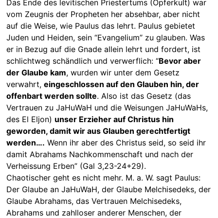
Das Ende des levitischen Priestertums (Opferkult) war
vom Zeugnis der Propheten her absehbar, aber nicht
auf die Weise, wie Paulus das lehrt. Paulus gebietet
Juden und Heiden, sein “Evangelium” zu glauben. Was
er in Bezug auf die Gnade allein lehrt und fordert, ist
schlichtweg schändlich und verwerflich: “
Bevor aber
der Glaube kam
, wurden wir unter dem Gesetz
verwahrt,
eingeschlossen auf den Glauben hin, der
offenbart werden sollte
. Also ist das Gesetz (das
Vertrauen zu JaHuWaH und die Weisungen JaHuWaHs,
des El Eljon)
unser Erzieher auf Christus hin
geworden, damit wir aus Glauben gerechtfertigt
werden….
Wenn ihr aber des Christus seid, so seid ihr
damit Abrahams Nachkommenschaft und nach der
Verheissung Erben” (Gal 3,23-24+29).
Chaotischer geht es nicht mehr. M. a. W. sagt Paulus:
Der Glaube an JaHuWaH, der Glaube Melchisedeks, der
Glaube Abrahams, das Vertrauen Melchisedeks,
Abrahams und zahlloser anderer Menschen, der