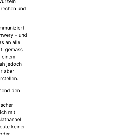
Wurzeln
brechen und
mmuniziert.
chwery – und
s an alle
at, gemäss
n einem
hah jedoch
ar aber
rstellen.
hend den
ischer
ich mit
Nathanael
eute keiner
 oder