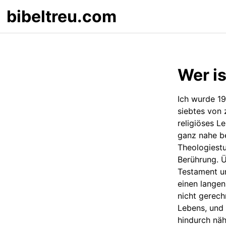
bibeltreu.com
Wer is
Ich wurde 19
siebtes von 
religiöses L
ganz nahe b
Theologiest
Berührung. 
Testament u
einen lange
nicht gerech
Lebens, und 
hindurch näh