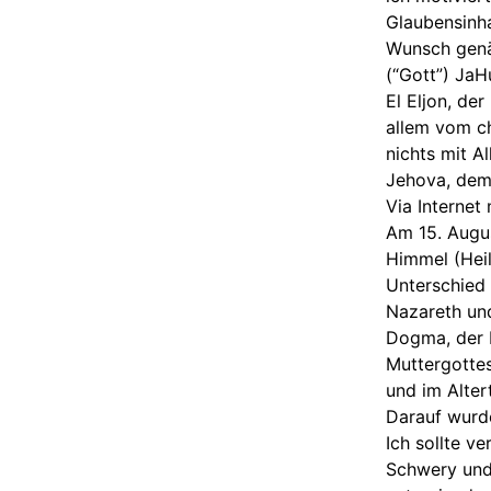
Glaubensinh
Wunsch genä
(“Gott”) JaH
El Eljon, de
allem vom ch
nichts mit A
Jehova, dem 
Via Interne
Am 15. Augus
Himmel (Heil
Unterschied 
Nazareth und
Dogma, der M
Muttergottes
und im Alte
Darauf wurde
Ich sollte v
Schwery und 