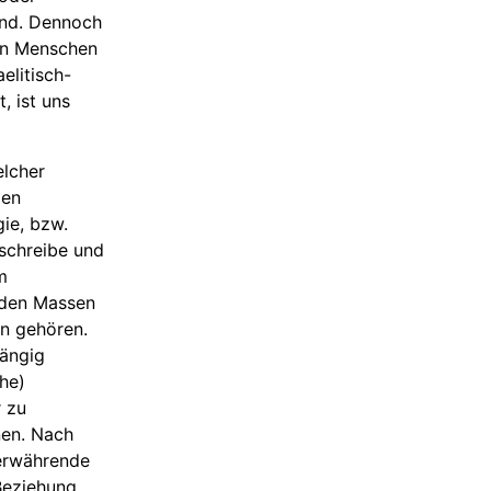
und. Dennoch
en Menschen
elitisch-
, ist uns
elcher
den
gie, bzw.
 schreibe und
m
 den Massen
en gehören.
hängig
he)
r zu
nen. Nach
merwährende
Beziehung