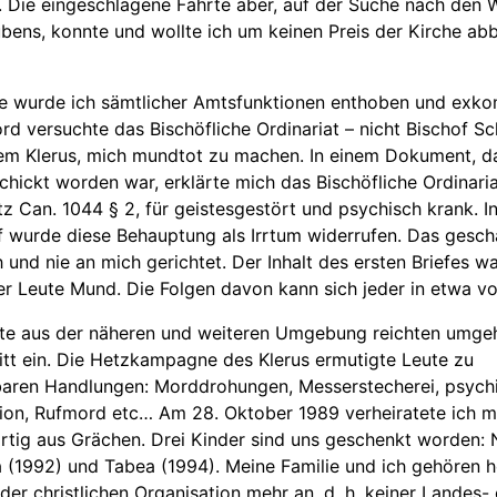
. Die eingeschlagene Fährte aber, auf der Suche nach den 
bens, konnte und wollte ich um keinen Preis der Kirche ab
le wurde ich sämtlicher Amtsfunktionen enthoben und exko
d versuchte das Bischöfliche Ordinariat – nicht Bischof S
em Klerus, mich mundtot zu machen. In einem Dokument, da
schickt worden war, erklärte mich das Bischöfliche Ordinari
z Can. 1044 § 2, für geistesgestört und psychisch krank. I
f wurde diese Behauptung als Irrtum widerrufen. Das gesc
ch und nie an mich gerichtet. Der Inhalt des ersten Briefes w
ller Leute Mund. Die Folgen davon kann sich jeder in etwa vo
te aus der näheren und weiteren Umgebung reichten umge
itt ein. Die Hetzkampagne des Klerus ermutigte Leute zu
aren Handlungen: Morddrohungen, Messerstecherei, psych
ation, Rufmord etc… Am 28. Oktober 1989 verheiratete ich m
tig aus Grächen. Drei Kinder sind uns geschenkt worden: 
a (1992) und Tabea (1994). Meine Familie und ich gehören h
oder christlichen Organisation mehr an, d. h. keiner Landes-