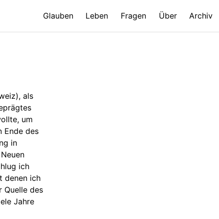
Glauben
Leben
Fragen
Über
Archiv
eiz), als
geprägtes
ollte, um
n Ende des
ng in
m Neuen
hlug ich
t denen ich
r Quelle des
ele Jahre