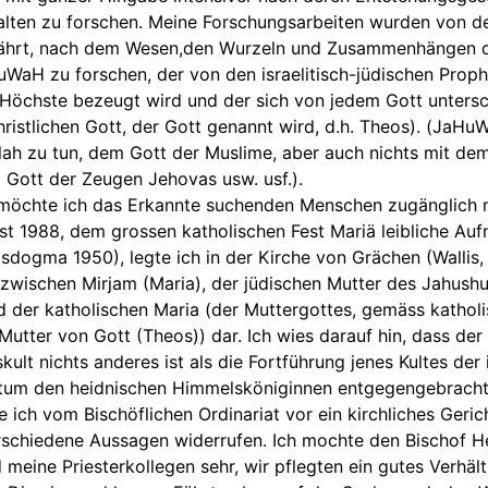
alten zu forschen. Meine Forschungsarbeiten wurden von d
hrt, nach dem Wesen,den Wurzeln und Zusammenhängen d
uWaH zu forschen, der von den israelitisch-jüdischen Proph
r Höchste bezeugt wird und der sich von jedem Gott untersc
ristlichen Gott, der Gott genannt wird, d.h. Theos). (JaHu
llah zu tun, dem Gott der Muslime, aber auch nichts mit de
Gott der Zeugen Jehovas usw. usf.).
t möchte ich das Erkannte suchenden Menschen zugänglich
t 1988, dem grossen katholischen Fest Mariä leibliche Au
sdogma 1950), legte ich in der Kirche von Grächen (Wallis
zwischen Mirjam (Maria), der jüdischen Mutter des Jahush
 der katholischen Maria (der Muttergottes, gemäss kathol
utter von Gott (Theos)) dar. Ich wies darauf hin, dass der 
kult nichts anderes ist als die Fortführung jenes Kultes der 
rtum den heidnischen Himmelsköniginnen entgegengebracht
 ich vom Bischöflichen Ordinariat vor ein kirchliches Gerich
erschiedene Aussagen widerrufen. Ich mochte den Bischof H
meine Priesterkollegen sehr, wir pflegten ein gutes Verhält