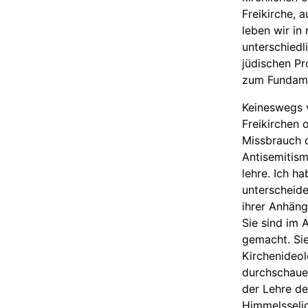
Freikirche, 
leben wir i
unterschiedl
jüdischen Pr
zum Fundame
Keineswegs 
Freikirchen 
Missbrauch d
Antisemitism
lehre. Ich h
unterscheide
ihrer Anhäng
Sie sind im 
gemacht. Sie
Kirchenideol
durchschaue
der Lehre d
Himmelsseli