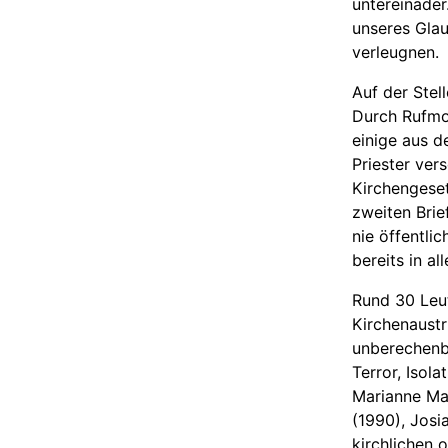
untereinader
unseres Glau
verleugnen.
Auf der Stel
Durch Rufmor
einige aus d
Priester ver
Kirchengeset
zweiten Brie
nie öffentli
bereits in a
Rund 30 Leu
Kirchenaustr
unberechenb
Terror, Isol
Marianne Mar
(1990), Josi
kirchlichen 