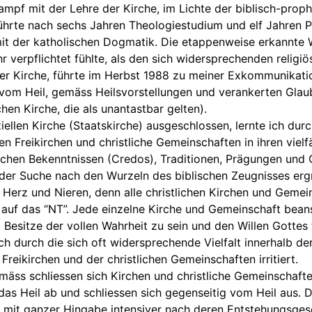
ampf mit der Lehre der Kirche, im Lichte der biblisch-prop
ührte nach sechs Jahren Theologiestudium und elf Jahren P
t der katholischen Dogmatik. Die etappenweise erkannte W
r verpflichtet fühlte, als den sich widersprechenden religiö
er Kirche, führte im Herbst 1988 zu meiner Exkommunikati
 vom Heil, gemäss Heilsvorstellungen und verankerten Gl
chen Kirche, die als unantastbar gelten).
ziellen Kirche (Staatskirche) ausgeschlossen, lernte ich dur
en Freikirchen und christliche Gemeinschaften in ihren vielf
ichen Bekenntnissen (Credos), Traditionen, Prägungen und
der Suche nach den Wurzeln des biblischen Zeugnisses erg
 Herz und Nieren, denn alle christlichen Kirchen und Gemei
 auf das “NT”. Jede einzelne Kirche und Gemeinschaft bean
im Besitze der vollen Wahrheit zu sein und den Willen Gottes 
ich durch die sich oft widersprechende Vielfalt innerhalb der
Freikirchen und der christlichen Gemeinschaften irritiert.
mäss schliessen sich Kirchen und christliche Gemeinschaft
das Heil ab und schliessen sich gegenseitig vom Heil aus. 
t mit ganzer Hingabe intensiver nach deren Entstehungsge