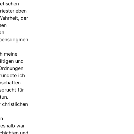
hetischen
riesterleben
ahrheit, der
sen
on
aubensdogmen
ch meine
ältigen und
 Ordnungen
ründete ich
nschaften
sprucht für
tun.
 christlichen
en
Deshalb war
schichten und