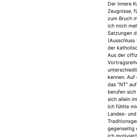
Der innere K
Zeugnisse, f
zum Bruch mi
ich mich meh
Satzungen d
(Ausschluss
der katholis
Aus der offi
Vortragsreih
unterschiedl
kennen. Auf 
das “NT” auf
berufen sich
sich allein 
Ich fühlte m
Landes- und 
Traditionsge
gegenseitig 
ich motivier