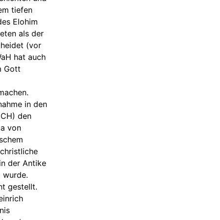
em tiefen
es Elohim
eten als der
heidet (vor
WaH hat auch
m Gott
 machen.
fnahme in den
, CH) den
ua von
ischem
christliche
in der Antike
 wurde.
t gestellt.
einrich
nis