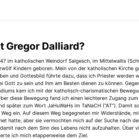
t Gregor Dalliard?
47 im katholischen Weindorf Salgesch, im Mittelwallis (Schw
zwölf Kindern geboren. Mein von der katholischen Kirche 
eben und Gottesbild führte dazu, dass ich Priester werden w
ei Gott zu sein und ihm am Besten dienen zu können. Gege
udiums kam ich mit der katholisch-charismatischen Bewegu
Über diese Bewegung fand ich einen leichteren Zugang zu
nd später zum Wort JaHuWaHs im TaNaCH (“AT”). Damit sc
n Weg ein. Auf diesem Weg begegneten mir Widerstände, mi
net hatte, aber sie vermochten mich auf der Suche nach de
damit nach dem Sinn des Lebens nicht aufzuhalten. Über vi
erte ich mich etappenweise dem Ziel.