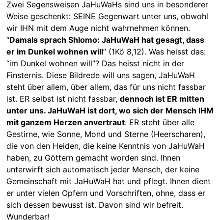
Zwei Segensweisen JaHuWaHs sind uns in besonderer
Weise geschenkt: SEINE Gegenwart unter uns, obwohl
wir IHN mit dem Auge nicht wahrnehmen können.
“
Damals sprach Shlomo: JaHuWaH hat gesagt, dass
er im Dunkel wohnen will
” (1Kö 8,12). Was heisst das:
“im Dunkel wohnen will”? Das heisst nicht in der
Finsternis. Diese Bildrede will uns sagen, JaHuWaH
steht über allem, über allem, das für uns nicht fassbar
ist. ER selbst ist nicht fassbar,
dennoch ist ER mitten
unter uns. JaHuWaH ist dort, wo sich der Mensch IHM
mit ganzem Herzen anvertraut
. ER steht über alle
Gestirne, wie Sonne, Mond und Sterne (Heerscharen),
die von den Heiden, die keine Kenntnis von JaHuWaH
haben, zu Göttern gemacht worden sind. Ihnen
unterwirft sich automatisch jeder Mensch, der keine
Gemeinschaft mit JaHuWaH hat und pflegt. Ihnen dient
er unter vielen Opfern und Vorschriften, ohne, dass er
sich dessen bewusst ist. Davon sind wir befreit.
Wunderbar!