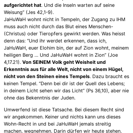
aufgerichtet hat
. Und die Inseln warten auf seine
Weisung” (Jes 42,1-9).
JaHuWaH wohnt nicht in Tempeln, der Zugang zu IHM
muss auch nicht durch das Blut eines Menschen-
(Christus) oder Tieropfers gewirkt werden. Was heisst
denn das: “Und ihr werdet erkennen, dass ich,
JaHuWaH, euer Elohim bin, der auf Zion wohnt, meinem
heiligen Berg … Und JaHuWaH wohnt in Zion” (Joe
4,17.21).
Von SEINEM Volk geht Weisheit und
Erkenntnis aus für alle Welt, nicht von einem Hügel,
nicht von den Steinen eines Tempels
. Dazu braucht es
keinen Tempel. “Denn bei dir ist der Quell des Lebens;
in deinem Licht sehen wir das Licht” (Ps 36,10), aber nie
ohne das Bekenntnis der Juden.
Umwerfend ist diese Tatsache. Bei diesem Recht sind
wir angekommen. Keiner und nichts kann uns dieses
Wohn-Recht in und bei JaHuWaH jemals streitig
machen, wegnehmen. Darin dürfen wir heute stehen.