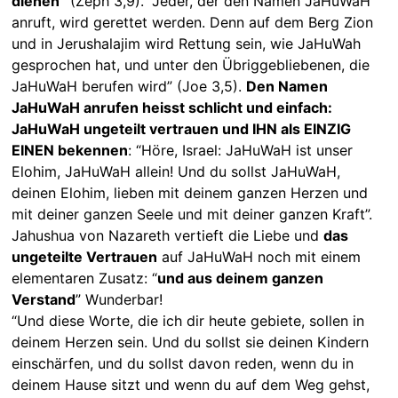
dienen”
(Zeph 3,9). “Jeder, der den Namen JaHuWaH
anruft, wird gerettet werden. Denn auf dem Berg Zion
und in Jerushalajim wird Rettung sein, wie JaHuWah
gesprochen hat, und unter den Übriggebliebenen, die
JaHuWaH berufen wird” (Joe 3,5).
Den Namen
JaHuWaH anrufen heisst schlicht und einfach:
JaHuWaH ungeteilt vertrauen und IHN als EINZIG
EINEN bekennen
: “Höre, Israel: JaHuWaH ist unser
Elohim, JaHuWaH allein! Und du sollst JaHuWaH,
deinen Elohim, lieben mit deinem ganzen Herzen und
mit deiner ganzen Seele und mit deiner ganzen Kraft”.
Jahushua von Nazareth vertieft die Liebe und
das
ungeteilte Vertrauen
auf JaHuWaH noch mit einem
elementaren Zusatz: “
und aus deinem ganzen
Verstand
” Wunderbar!
“Und diese Worte, die ich dir heute gebiete, sollen in
deinem Herzen sein. Und du sollst sie deinen Kindern
einschärfen, und du sollst davon reden, wenn du in
deinem Hause sitzt und wenn du auf dem Weg gehst,