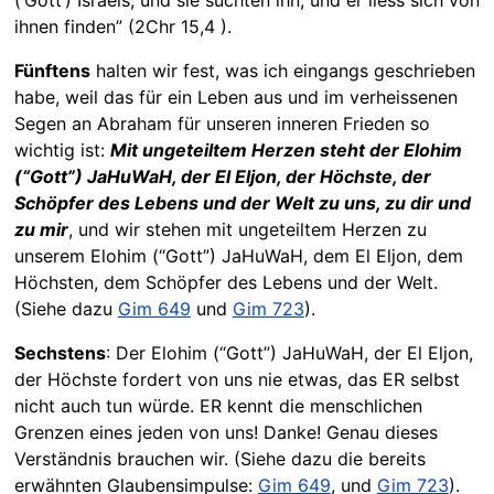
ihnen finden” (2Chr 15,4 ).
Fünftens
halten wir fest, was ich eingangs geschrieben
habe, weil das für ein Leben aus und im verheissenen
Segen an Abraham für unseren inneren Frieden so
wichtig ist:
Mit ungeteiltem Herzen steht der Elohim
(“Gott”) JaHuWaH, der El Eljon, der Höchste, der
Schöpfer des Lebens und der Welt zu uns, zu dir und
zu mir
, und wir stehen mit ungeteiltem Herzen zu
unserem Elohim (“Gott”) JaHuWaH, dem El Eljon, dem
Höchsten, dem Schöpfer des Lebens und der Welt.
(Siehe dazu
Gim 649
und
Gim 723
).
Sechstens
: Der Elohim (“Gott”) JaHuWaH, der El Eljon,
der Höchste fordert von uns nie etwas, das ER selbst
nicht auch tun würde. ER kennt die menschlichen
Grenzen eines jeden von uns! Danke! Genau dieses
Verständnis brauchen wir. (Siehe dazu die bereits
erwähnten Glaubensimpulse:
Gim 649
, und
Gim 723
).