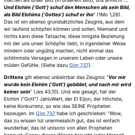
Und Elohim (‘Gott’) schuf den Menschen als sein Bild,
als Bild Elohims (‘Gottes’) schuf er ihn
” (1Mo 1,26).
Das ist ein ebenso grundsätzliches Zeugnis, aus dem
wir laufend schöpfen können und sollen. Niemand und
nichts kann diese Tatsache, diese innigste Beziehung
mit der uns unser Schöpfer liebt, in irgendeiner Weise
mindern oder ungültig machen, nicht einmal das
schlimmste Versagen in unserem Leben oder unsere
müden Gefühle. (Siehe dazu
Gim 737
).
Drittens
gilt ebenso unbeirrbar das Zeugnis: “
Vor mir
wurde kein Elohim (‘Gott’) gebildet, und nach mir wird
keiner sein
” (Jes 43,10). Und wie gesagt, hat der
Elohim (“Gott”) JaHuWaH, der El Eljon, der Höchste,
keine Konkurrenz, so wie das SEINE Propheten
bezeugen. Im
Gim 737
habe ich geschrieben: “Wow,
das zu wissen tut unermesslich gut, das ist einfach
wunderbar, das ist unisono von allen Propheten
bezeugt. Genau dieses Wissen braucht jeder Mensch,