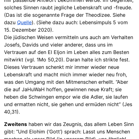
solches Sinnen raubt jegliche Lebenskraft und -freude.
(Das ist die sogenannte Frage der Theodizee. Siehe
dazu
Quelle
). (Siehe dazu auch: Lebensimpuls 5 vom
15. Dezember 2020).
Die jüdischen Weisen vermitteln uns auch am Verhalten
Josefs, Davids und vieler anderer, dass uns im
Vertrauen auf den El Eljon im Leben alles zum Besten
mitwirkt (vgl. 1Mo 50,20). Daran halte ich strikte fest.
Dieses Vertrauen schenkt mir immer wieder neue
Lebenskraft und macht mich immer wieder neu froh,
was den Umgang mit den Mitmenschen erhellt. “Aber
die auf JaHuWaH hoffen, gewinnen neue Kraft; sie
heben die Schwingen empor wie die Adler, sie laufen
und ermatten nicht, sie gehen und ermüden nicht” (Jes
40,31).
Zweitens
haben wir das Zeugnis, das allem Leben Sinn
gibt: “Und Elohim (‘Gott’) sprach: Lasst uns Menschen
machen als unser Bild (in unserem Bild), uns ähnlich! …