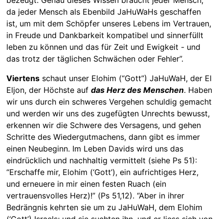
da jeder Mensch als Ebenbild JaHuWaHs geschaffen
ist, um mit dem Schöpfer unseres Lebens im Vertrauen,
in Freude und Dankbarkeit kompatibel und sinnerfüllt
leben zu können und das für Zeit und Ewigkeit - und
das trotz der täglichen Schwächen oder Fehler”.
Viertens
schaut unser Elohim (“Gott”) JaHuWaH, der El
Eljon, der Höchste auf
das Herz des Menschen
. Haben
wir uns durch ein schweres Vergehen schuldig gemacht
und werden wir uns des zugefügten Unrechts bewusst,
erkennen wir die Schwere des Versagens, und gehen
Schritte des Wiedergutmachens, dann gibt es immer
einen Neubeginn. Im Leben Davids wird uns das
eindrücklich und nachhaltig vermittelt (siehe Ps 51):
“Erschaffe mir, Elohim (‘Gott’), ein aufrichtiges Herz,
und erneuere in mir einen festen Ruach (ein
vertrauensvolles Herz)!” (Ps 51,12). “Aber in ihrer
Bedrängnis kehrten sie um zu JaHuWaH, dem Elohim
(‘Gott’) Israels; und sie suchten ihn, und er liess sich von