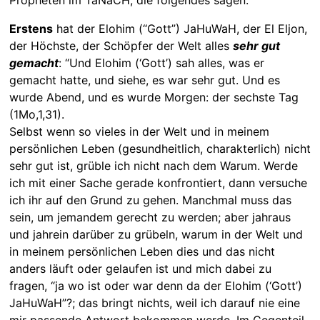
Erstens
hat der Elohim (“Gott”) JaHuWaH, der El Eljon,
der Höchste, der Schöpfer der Welt alles
sehr gut
gemacht
: “Und Elohim (‘Gott’) sah alles, was er
gemacht hatte, und siehe, es war sehr gut. Und es
wurde Abend, und es wurde Morgen: der sechste Tag
(1Mo,1,31).
Selbst wenn so vieles in der Welt und in meinem
persönlichen Leben (gesundheitlich, charakterlich) nicht
sehr gut ist, grüble ich nicht nach dem Warum. Werde
ich mit einer Sache gerade konfrontiert, dann versuche
ich ihr auf den Grund zu gehen. Manchmal muss das
sein, um jemandem gerecht zu werden; aber jahraus
und jahrein darüber zu grübeln, warum in der Welt und
in meinem persönlichen Leben dies und das nicht
anders läuft oder gelaufen ist und mich dabei zu
fragen, “ja wo ist oder war denn da der Elohim (‘Gott’)
JaHuWaH”?; das bringt nichts, weil ich darauf nie eine
mir passende Antwort bekommen werde. Im Gegenteil,