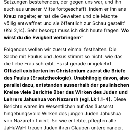
Satzungen bestehenden, der gegen uns war, und ihn
auch aus unserer Mitte fortgeschafft, indem er ihn ans
Kreuz nagelte; er hat die Gewalten und die Mächte
völlig entwaffnet und sie öffentlich zur Schau gestellt’
(Kol 2,14). Sehr besorgt muss ich dich heute fragen:
Wo
wirst du die Ewigkeit verbringen
?”
Folgendes wollen wir zuerst einmal festhalten. Die
Sache mit Paulus und Jesus stimmt so nicht, wie das
die liebe Frau schreibt. Es ist gerade umgekehrt.
Offiziell existierten im Christentum zuerst die Briefe
des Paulus (Ersatztheologie). Unabhängig davon, also
parallel dazu, entstanden ausserhalb der paulinischen
Kreise viele Berichte über das Wirken des Juden und
Lehrers Jahushua von Nazareth (vgl. Lk 1,1-4)
. Diese
Berichte waren im Wesentlichen auf das äusserst
hingebungsvolle Wirken des jungen Juden Jahushua
von Nazareth fixiert. So wie er lebte, pflegten alle
JaHuWaH-treuen Juden ihren Glauben untereinander.