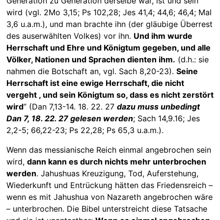
Generation zu Generation derselbe war, ist und sein
wird (vgl. 2Mo 3,15; Ps 102,28; Jes 41,4; 44,6; 46,4; Mal
3,6 u.a.m.), und man brachte ihn (der gläubige Überrest
des auserwählten Volkes) vor ihn.
Und ihm wurde
Herrschaft und Ehre und Königtum gegeben, und alle
Völker, Nationen und Sprachen dienten ihm.
(d.h.: sie
nahmen die Botschaft an, vgl. Sach 8,20-23).
Seine
Herrschaft ist eine ewige Herrschaft, die nicht
vergeht , und sein Königtum so, dass es nicht zerstört
wird
” (Dan 7,13-14. 18. 22. 27
dazu muss unbedingt
Dan 7, 18. 22. 27 gelesen werden
; Sach 14,9.16; Jes
2,2-5; 66,22-23; Ps 22,28; Ps 65,3 u.a.m.).
Wenn das messianische Reich einmal angebrochen sein
wird,
dann kann es durch nichts mehr unterbrochen
werden
. Jahushuas Kreuzigung, Tod, Auferstehung,
Wiederkunft und Entrückung hätten das Friedensreich –
wenn es mit Jahushua von Nazareth angebrochen wäre
– unterbrochen. Die Bibel unterstreicht diese Tatsache