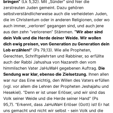
bringen“
(Lk 5,32). Mit „Sünder“ sind hier die
zerstreuten Juden gemeint. Dazu gehören
selbstverständlicherweise auch die verheideten Juden,
die im Christentum oder in anderen Religionen, oder wo
auch immer, „verloren“ gegangen sind, und auch jene
aus den zehn “verlorenen” Stämmen.
“Wir aber sind
dein Volk und die Herde deiner Weide. Wir wollen
dich ewig preisen, von Generation zu Generation dein
Lob erzählen!”
(Ps 79,13). Wie alle Propheten,
Gerechten, Schriftgelehrten und Rabbiner, so erfüllte
auch der Rabbi Jahushua von Nazareth den vom
himmlischen Vater JaHuWaH gegebenen Auftrag.
Die
Sendung war klar, ebenso die Zielsetzung.
Ihnen allen
war nur das Eine wichtig, den Willen des Vaters erfüllen
(vgl. vor allem die Lehren der Propheten Jeshajahu und
Hesekiel). “Denn er ist unser Erlöser, und wir sind das
Volk seiner Weide und die Herde seiner Hand” (Ps
95,7). “Erkennt, dass JaHuWaH Erlöser (Gott) ist! Er hat
uns gemacht und nicht wir selbst - sein Volk und die