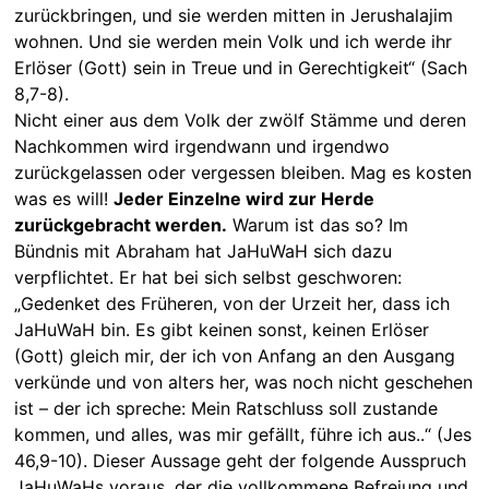
zurückbringen, und sie werden mitten in Jerushalajim
wohnen. Und sie werden mein Volk und ich werde ihr
Erlöser (Gott) sein in Treue und in Gerechtigkeit“ (Sach
8,7-8).
Nicht einer aus dem Volk der zwölf Stämme und deren
Nachkommen wird irgendwann und irgendwo
zurückgelassen oder vergessen bleiben. Mag es kosten
was es will!
Jeder Einzelne wird zur Herde
zurückgebracht werden.
Warum ist das so? Im
Bündnis mit Abraham hat JaHuWaH sich dazu
verpflichtet. Er hat bei sich selbst geschworen:
„Gedenket des Früheren, von der Urzeit her, dass ich
JaHuWaH bin. Es gibt keinen sonst, keinen Erlöser
(Gott) gleich mir, der ich von Anfang an den Ausgang
verkünde und von alters her, was noch nicht geschehen
ist – der ich spreche: Mein Ratschluss soll zustande
kommen, und alles, was mir gefällt, führe ich aus..“ (Jes
46,9-10). Dieser Aussage geht der folgende Ausspruch
JaHuWaHs voraus, der die vollkommene Befreiung und