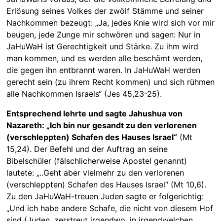
Erlösung seines Volkes der zwölf Stämme und seiner
Nachkommen bezeugt: „Ja, jedes Knie wird sich vor mir
beugen, jede Zunge mir schwören und sagen: Nur in
JaHuWaH ist Gerechtigkeit und Stärke. Zu ihm wird
man kommen, und es werden alle beschämt werden,
die gegen ihn entbrannt waren. In JaHuWaH werden
gerecht sein (zu ihrem Recht kommen) und sich rühmen
alle Nachkommen Israels“ (Jes 45,23-25).
Entsprechend lehrte und sagte Jahushua von
Nazareth: „Ich bin nur gesandt zu den verlorenen
(verschleppten) Schafen des Hauses Israel“
(Mt
15,24). Der Befehl und der Auftrag an seine
Bibelschüler (fälschlicherweise Apostel genannt)
lautete: „..Geht aber vielmehr zu den verlorenen
(verschleppten) Schafen des Hauses Israel“ (Mt 10,6).
Zu den JaHuWaH-treuen Juden sagte er folgerichtig:
„Und ich habe andere Schafe, die nicht von diesem Hof
sind (Juden, zerstreut irgendwo, in irgendwelchen