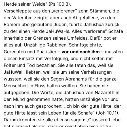
Herde seiner Weide" (Ps 100,3).
Verschleppte aus den „verlorenen“ zehn Stämmen, die
der Vater ihm zeigte, aber auch Abgefallene, zu den
Römern übergelaufene Juden, führte Jahushua zurück
zu der einen Herde JaHuWaHs. Alles “verlorene” Schafe
innerhalb der Grenzen seines Umfeldes. Dafür bot er
alles auf. Unzählige Rabbinen, Schriftgelehrte,
Gerechten und Pharisäer –
vor und nach ihm
– mussten
diesen Einsatz mit Verfolgung, und nicht selten mit
Folter und Tod bezahlen. Sie alle taten das, weil sie
JaHuWaH liebten, weil sie um seine Verheissungen
wussten, weil sie den Segen Abrahams für die ganze
Menschheit in Fluss halten wollten. Sie haben nie
aufgegeben. Die Worte, die Jahushua von Nazareth in
den Mund genommen hatte, hatten unzählige vor und
nach ihm auch gesprochen: „Ich bin der gute Hirte, der
gute Hirte lässt sein Leben für die Schafe“ (Joh 10,11).
Darum konnten sie alle ebenso sagen: „Grössere Liebe
hat niemand als die, dass er sein Leben hingibt für