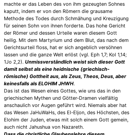
machte er das Leben des von ihm gezeugten Sohnes
kaputt, indem er von den Römern die grausame
Methode des Todes durch Schmähung und Kreuzigung
für seinen Sohn von ihnen forderte. Das hohe Gericht
der Römer und dessen Urteile waren diesem Gott
heilig. Mit dem Martyrium und dem Blut, das nach dem
Gerichtsurteil floss, hat er sich angeblich versöhnen
lassen und die ganze Welt erlöst (vgl. Eph 1,7; Kol 1,14;
1Jo 2,2).
Unmissverständlich weist sich dieser Gott
damit selbst als eine heidnische (griechisch-
römische) Gottheit aus, als Zeus, Theos, Deus, aber
keinesfalls als ELOHIM JHWH
.
Das ist das Wesen eines Gottes, wie uns das in den
griechischen Mythen und Götter-Dramen vielfältig
anschaulich vor Augen geführt wird. Niemals aber hat
das Wesen JaHuWaHs, des El-Eljon, des Höchsten, des
Elohim der Juden, etwas mit solch einem Gott gemein,
auch nicht Jahushua von Nazareth.
Dass die christliche Glaubenslehre diesem