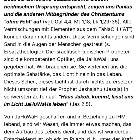
heidnischen Ursprung entspricht, zeigen uns Paulus
und die anderen Mitbegründer des Christentums
“ohne Fehl” auf
(vgl. Gal 4,4; Mt 1,18; Lk 1,29-35). Alle
Vermischungen mit Elementen aus dem TaNaCH (“AT”)
können daran nichts ändern. Diese Vermischungen sind
Sand in die Augen der Menschen gestreut (s.
Ersatztheologie). Die israelitisch-jüdischen Propheten
sind die kompetenten Optiker, die JaHuWaH uns
gegeben hat. Wir brauchen sie. Sie verleihen uns die
optimale Sehstärke, das Licht hinein in das Leben.
Dieses Sehen, dieses Licht ist durch nichts zu ersetzen.
Nicht umsonst rief der Prophet Jeshajahu (Jesaja) in
schwersten Zeiten auf: “
Haus Jakob, kommt, lasst uns
im Licht JaHuWaHs leben
” (Jes 2,5).
Von JaHuWaH geschaffen und in Beziehung zu IHM
lebend, sind wir Wesen, die immer etwas machen, das
dem Aufbau des Lebens dient, und das ist wunderbar.
Entscheidend ist, ob wir im Ruach, d. h. unter der Kraft