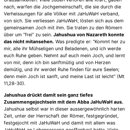
nach, warfen die Jochgemeinschaft, die sie durch die
Verheissungen für alle Völker mit JaHuWaH verband,
von sich. Sie verliessen JaHuWaH, lösten sich aus dem
gemeinsamen Joch mit ihm. Sie traten zu den Römern
über um “frei” zu sein.
Jahushua von Nazareth konnte
das nicht mitansehen.
Was predigte er: “Kommt her zu
mir, alle ihr Mühseligen und Beladenen, und ich werde
euch Ruhe geben. Nehmt auf euch mein Joch, und lernt
von mir, denn ich bin sanftmütig und von Herzen
demütig, und ihr werdet Ruhe finden für eure Seelen;
denn mein Joch ist sanft, und meine Last ist leicht” (Mt
11,28-30).
Jahushua drückt damit sein ganz tiefes
Zusammengejochtsein mit dem Abba JaHuWaH aus.
Jahushua selbst war in dieser aussergewöhnlich harten
Zeit, unter der Herrschaft der Römer, festgegründet,
festgejocht mit JaHuWaH und damit mit allem was
JaHuWaH an Lebensessenz geoffenbart hatte. Viele