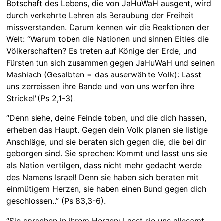
Botschaft des Lebens, die von JaHuWaH ausgeht, wird
durch verkehrte Lehren als Beraubung der Freiheit
missverstanden. Darum kennen wir die Reaktionen der
Welt: “Warum toben die Nationen und sinnen Eitles die
Völkerschaften? Es treten auf Könige der Erde, und
Fürsten tun sich zusammen gegen JaHuWaH und seinen
Mashiach (Gesalbten = das auserwählte Volk): Lasst
uns zerreissen ihre Bande und von uns werfen ihre
Stricke!"(Ps 2,1-3).
“Denn siehe, deine Feinde toben, und die dich hassen,
erheben das Haupt. Gegen dein Volk planen sie listige
Anschläge, und sie beraten sich gegen die, die bei dir
geborgen sind. Sie sprechen: Kommt und lasst uns sie
als Nation vertilgen, dass nicht mehr gedacht werde
des Namens Israel! Denn sie haben sich beraten mit
einmütigem Herzen, sie haben einen Bund gegen dich
geschlossen..” (Ps 83,3-6).
“Sie sprachen in ihrem Herzen: Lasst sie uns allesamt