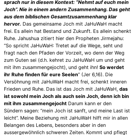
sprach nur in diesem Kontext: “Nehmt auf euch mein
Joch”. Nie in einem andern Zusammenhang. Das geht
aus dem biblischen Gesamtzusammenhang klar
hervor.
Das gemeinsame Joch mit JaHuWaH macht
frei. Es allein hat Bestand und Zukunft. Es allein schenkt
Ruhe. Jahushua zitiert hier den Propheten Jirmejahu:
“So spricht JaHuWaH: Tretet auf die Wege, seht und
fragt nach den Pfaden der Vorzeit, wo denn der Weg
zum Guten sei (d.h. kehret zu JaHuWaH um und geht
mit ihm zusammengejocht), und geht ihn!
So werdet
ihr Ruhe finden für eure Seelen
” (Jer 6,16). Die
Versöhnung mit JaHuWaH macht frei, schenkt inneren
Frieden und Ruhe. Das ist das Joch mit JaHuWaH,
das
ist sowohl mein Joch als auch sein Joch, denn ich bin
mit ihm zusammengejocht
Darum kann er den
Sündern sagen: “mein Joch ist sanft, und meine Last ist
leicht”. Meine Beziehung mit JaHuWaH hilft mir in allen
Belangen des Lebens, besonders aber in den
aussergewöhnlich schweren Zeiten. Kommt und pflegt