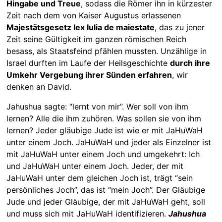
Hingabe und Treue
, sodass die Römer ihn in kürzester
Zeit nach dem von Kaiser Augustus erlassenen
Majestätsgesetz lex Iulia de maiestate
, das zu jener
Zeit seine Gültigkeit im ganzen römischen Reich
besass, als Staatsfeind pfählen mussten. Unzählige in
Israel durften im Laufe der Heilsgeschichte
durch ihre
Umkehr Vergebung ihrer Sünden erfahren
, wir
denken an David.
Jahushua sagte: “lernt von mir”. Wer soll von ihm
lernen? Alle die ihm zuhören. Was sollen sie von ihm
lernen? Jeder gläubige Jude ist wie er mit JaHuWaH
unter einem Joch. JaHuWaH und jeder als Einzelner ist
mit JaHuWaH unter einem Joch und umgekehrt: Ich
und JaHuWaH unter einem Joch. Jeder, der mit
JaHuWaH unter dem gleichen Joch ist, trägt “sein
persönliches Joch”, das ist “mein Joch”. Der Gläubige
Jude und jeder Gläubige, der mit JaHuWaH geht, soll
und muss sich mit JaHuWaH identifizieren.
Jahushua