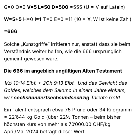
G=0 O=0
V=5 L=50 D=500
=555 (U = V auf Latein)
W=5+5
H=0
I=1
T=0 E=0 =11 (10 = X, W ist keine Zahl)
=666
Solche „Kunstgriffe“ irritieren nur, anstatt dass sie beim
Verständnis weiter helfen, wie die 666 ursprünglich
gemeint gewesen wäre.
Die 666 im angeblich ungültigen Alten Testament
1Kö 10:14 Elbf. + 2Ch 9:13 Elbf. Und das Gewicht des
Goldes, welches dem Salomo in einem Jahre einkam,
war
sechshundertsechsundsechzig
Talente Gold
Ein Talent entsprach etwa 75 Pfund oder 34 Kilogramm
= 22‘644 kg Gold (über 22½ Tonnen – beim bisher
höchsten Kurs von mehr als 70‘000.00 CHF/kg
April/Mai 2024 beträgt dieser Wert