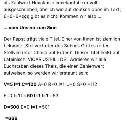
als Zahlwort Hexakosioihexekontahexa voll
ausgeschrieben, ähnlich wie auf deutsch oben im Text;
6+6+6=
ςςς
gibt es nicht. Kommen wir also….
….vom Unsinn zum Sinn
Der Papst trägt viele Titel. Einer von ihnen ist ziemlich
bekannt: „Stellvertreter des Sohnes Gottes (oder
Stellvertreter Christi auf Erden)“. Dieser Titel heißt auf
Lateinisch: VICARIUS FILII DEI. Addieren wir alle
Buchstaben dieses Titels, die einen Zahlenwert
aufweisen, so werden wir erstaunt sein:
V=5 I=1 C=100
A=0 R=0
I=1
U=0 S=0 =112
F=0
I=1 L=50 I=1 I=1
=53
D=500
E=0
I=1
=501
=666