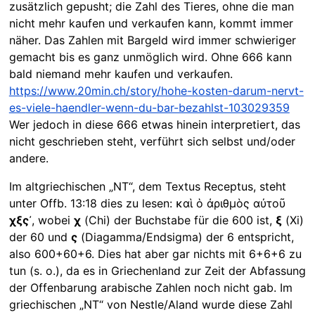
zusätzlich gepusht; die Zahl des Tieres, ohne die man
nicht mehr kaufen und verkaufen kann, kommt immer
näher. Das Zahlen mit Bargeld wird immer schwieriger
gemacht bis es ganz unmöglich wird. Ohne 666 kann
bald niemand mehr kaufen und verkaufen.
https://www.20min.ch/story/hohe-kosten-darum-nervt-
es-
viele-haendler-wenn-du-bar-bezahlst-103029359
Wer jedoch in diese 666 etwas hinein interpretiert, das
nicht geschrieben steht, verführt sich selbst und/oder
andere.
Im altgriechischen „NT“, dem Textus Receptus, steht
unter Offb. 13:18 dies zu lesen: καὶ ὁ ἀριθμὸς αὐτοῦ
χξς
᾿, wobei
χ
(Chi) der Buchstabe für die 600 ist,
ξ
(Xi)
der 60 und
ς
(Diagamma/Endsigma) der 6 entspricht,
also 600+60+6. Dies hat aber gar nichts mit 6+6+6 zu
tun (s. o.), da es in Griechenland zur Zeit der Abfassung
der Offenbarung arabische Zahlen noch nicht gab. Im
griechischen „NT“ von Nestle/Aland wurde diese Zahl