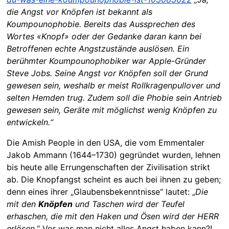
die Angst vor Knöpfen ist bekannt als
Koumpounophobie. Bereits das Aussprechen des
Wortes «Knopf» oder der Gedanke daran kann bei
Betroffenen echte Angstzustände auslösen. Ein
berühmter Koumpounophobiker war Apple-Gründer
Steve Jobs. Seine Angst vor Knöpfen soll der Grund
gewesen sein, weshalb er meist Rollkragenpullover und
selten Hemden trug. Zudem soll die Phobie sein Antrieb
gewesen sein, Geräte mit möglichst wenig Knöpfen zu
entwickeln.“
Die Amish People in den USA, die vom Emmentaler
Jakob Ammann (1644–1730) gegründet wurden, lehnen
bis heute alle Errungenschaften der Zivilisation strikt
ab. Die Knopfangst scheint es auch bei ihnen zu geben;
denn eines ihrer „Glaubensbekenntnisse“ lautet: „
Die
mit den
Knöpfen
und Taschen wird der Teufel
erhaschen, die mit den Haken und Ösen wird der HERR
erlösen.
“ Vor was man nicht alles Angst haben kann?!