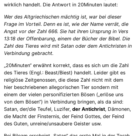
wirklich handelt. Die Antwort in 20Minuten lautet:
Wer des Altgriechischen mächtig ist, war bei dieser
Frage im Vorteil. Denn es ist, wie der Name verrät, die
Angst vor der Zahl 666. Sie hat ihren Ursprung in Vers
13:18 der Offenbarung, einem der Bücher der Bibel. Die
Zahl des Tieres wird mit Satan oder dem Antichristen in
Verbindung gebracht.
„20Minuten“ erwähnt korrekt, dass es sich um die Zahl
des Tieres (Engl.: Beast/Biest) handelt. Leider gibt es
religiöse Zeitgenossen, die diese Zahl nicht mit dem
hier beschriebenen allegorischen Tier sondern mit
einem der vielen personifizierten Bösen („erlöse uns
von dem Bösen“) in Verbindung bringen, als da sind:
Satan, der/die Teufel, Luzifer,
der Antichrist
, Dämonen,
die Macht der Finsternis, der Feind Gottes, der Feind
des Guten, unreine/unsaubere Geister usw.
Bei Bileam erscheint „Satan“ das erste Mal in der Torah