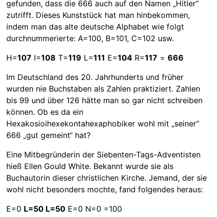
gefunden, dass die 666 auch auf den Namen „Hitler“
zutrifft. Dieses Kunststück hat man hinbekommen,
indem man das alte deutsche Alphabet wie folgt
durchnummerierte: A=100, B=101, C=102 usw.
H=
107
I=
108
T=
119
L=
111
E=
104
R=
117
=
666
Im Deutschland des 20. Jahrhunderts und früher
wurden nie Buchstaben als Zahlen praktiziert. Zahlen
bis 99 und über 126 hätte man so gar nicht schreiben
können. Ob es da ein
Hexakosioihexekontahexaphobiker wohl mit „seiner“
666 „gut gemeint“ hat?
Eine Mitbegründerin der Siebenten-Tags-Adventisten
hieß Ellen Gould White. Bekannt wurde sie als
Buchautorin dieser christlichen Kirche. Jemand, der sie
wohl nicht besonders mochte, fand folgendes heraus:
E=0
L=50 L=50
E=0 N=0 =100