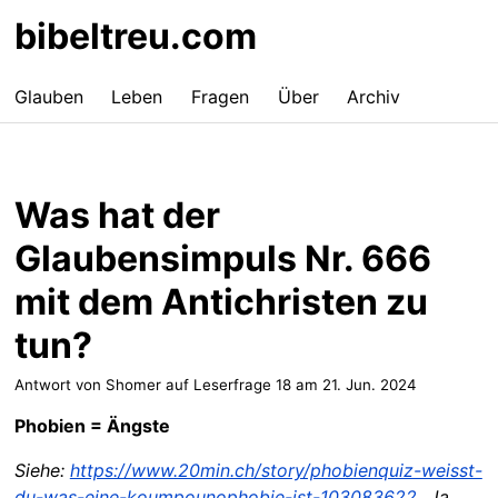
bibeltreu.com
Glauben
Leben
Fragen
Über
Archiv
Was hat der
Glaubensimpuls Nr. 666
mit dem Antichristen zu
tun?
Antwort von Shomer auf Leserfrage 18 am
21. Jun. 2024
Phobien = Ängste
Siehe:
https://www.20min.ch/story/phobienquiz-weisst-
du-was-eine-koumpounophobie-ist-103083622
„Ja,