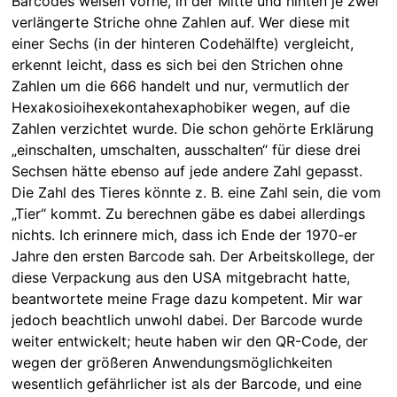
Barcodes weisen vorne, in der Mitte und hinten je zwei
verlängerte Striche ohne Zahlen auf. Wer diese mit
einer Sechs (in der hinteren Codehälfte) vergleicht,
erkennt leicht, dass es sich bei den Strichen ohne
Zahlen um die 666 handelt und nur, vermutlich der
Hexakosioihexekontahexaphobiker wegen, auf die
Zahlen verzichtet wurde. Die schon gehörte Erklärung
„einschalten, umschalten, ausschalten“ für diese drei
Sechsen hätte ebenso auf jede andere Zahl gepasst.
Die Zahl des Tieres könnte z. B. eine Zahl sein, die vom
„Tier“ kommt. Zu berechnen gäbe es dabei allerdings
nichts. Ich erinnere mich, dass ich Ende der 1970-er
Jahre den ersten Barcode sah. Der Arbeitskollege, der
diese Verpackung aus den USA mitgebracht hatte,
beantwortete meine Frage dazu kompetent. Mir war
jedoch beachtlich unwohl dabei. Der Barcode wurde
weiter entwickelt; heute haben wir den QR-Code, der
wegen der größeren Anwendungsmöglichkeiten
wesentlich gefährlicher ist als der Barcode, und eine