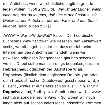
der Antichrist, wenn wir christliche Logik zugrunde
legen wollen.
(1Joh 2:22 Elbf. Wer ist der Lügner, wenn
nicht der, der da leugnet, daß Jesus der Christus ist?
Dieser ist der Antichrist, der den Vater und den Sohn
leugnet
[also: Juden z. B.].
)
„WWW“ – World-Wide-Web? Falsch: Der hebräische
Buchstabe Waw hat zwar, wie gesehen, den Zahlenwert
sechs, womit angeblich klar ist, dass es sich beim
Internet um den Antichristen handelt, wenn wir
gewissen religiösen Zeitgenossen glauben schenken
wollen. Dabei sollte man allerdings bedenken, dass im
Hebräischen/Jiddischen der Buchstabe W als
Doppelvav (ähnlich dem englischen Double-yoo oder
dem französischen Double-vée) geschrieben wird, z.
B. sieht „Sch
w
eiz“ auf Hebräisch so aus, v. r. n. l.: Shin,
Doppelvav
יץ). Somit haben wir bei www
וו
, Jud, Zadi (ש
nicht drei sondern sechs Vavs = 36, womit wir noch
lange nicht auf sechshundertsechsundsechzig kommen.