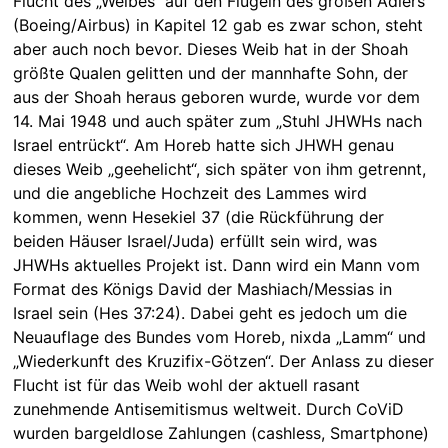
Flucht des „Weibes“ auf den Flügeln des großen Adlers
(Boeing/Airbus) in Kapitel 12 gab es zwar schon, steht
aber auch noch bevor. Dieses Weib hat in der Shoah
größte Qualen gelitten und der mannhafte Sohn, der
aus der Shoah heraus geboren wurde, wurde vor dem
14. Mai 1948 und auch später zum „Stuhl JHWHs nach
Israel entrückt“. Am Horeb hatte sich JHWH genau
dieses Weib „geehelicht“, sich später von ihm getrennt,
und die angebliche Hochzeit des Lammes wird
kommen, wenn Hesekiel 37 (die Rückführung der
beiden Häuser Israel/Juda) erfüllt sein wird, was
JHWHs aktuelles Projekt ist. Dann wird ein Mann vom
Format des Königs David der Mashiach/Messias in
Israel sein (Hes 37:24). Dabei geht es jedoch um die
Neuauflage des Bundes vom Horeb, nixda „Lamm“ und
„Wiederkunft des Kruzifix-Götzen“. Der Anlass zu dieser
Flucht ist für das Weib wohl der aktuell rasant
zunehmende Antisemitismus weltweit. Durch CoViD
wurden bargeldlose Zahlungen (cashless, Smartphone)