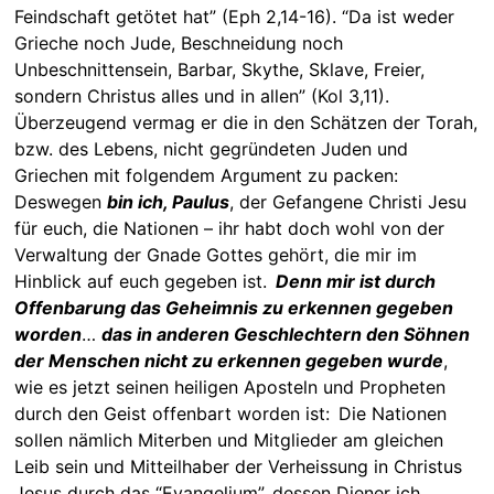
Feindschaft getötet hat” (Eph 2,14-16). “Da ist weder
Grieche noch Jude, Beschneidung noch
Unbeschnittensein, Barbar, Skythe, Sklave, Freier,
sondern Christus alles und in allen” (Kol 3,11).
Überzeugend vermag er die in den Schätzen der Torah,
bzw. des Lebens, nicht gegründeten Juden und
Griechen mit folgendem Argument zu packen:
Deswegen
bin ich, Paulus
, der Gefangene Christi Jesu
für euch, die Nationen – ihr habt doch wohl von der
Verwaltung der Gnade Gottes gehört, die mir im
Hinblick auf euch gegeben ist.
Denn mir ist durch
Offenbarung das Geheimnis zu erkennen gegeben
worden
…
das in anderen Geschlechtern den Söhnen
der Menschen nicht zu erkennen gegeben wurde
,
wie es jetzt seinen heiligen Aposteln und Propheten
durch den Geist offenbart worden ist: Die Nationen
sollen nämlich Miterben und Mitglieder am gleichen
Leib sein und Mitteilhaber der Verheissung in Christus
Jesus durch das “Evangelium”, dessen Diener ich