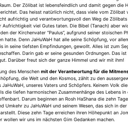
 Raum. Der Zölibat ist lebensfeindlich und damit gegen die
richtet. Das heisst natürlich nicht, dass viele vom Zölibat 
ht aufrichtig und verantwortungsvoll den Weg de Zölibats
r Aufrichtigkeit viel Gutes taten. Die Bibel (Tanach) aber wi
en der Kirchenvater “Paulus”, aufgrund seiner stoischen Ph
n hatte. Denn JaHuWaH hat alle seine Schöpfung, vor alle
s in seine tiefsten Empfindungen, gewollt. Alles ist zum S
schaffen. Darin gab er seine gesunden Ordnungen. Das ist
gut. Darüber freut sich der ganze Himmel und wir mit ihm!
fung des Menschen
mit der Verantwortung für die Mitmen
chöpfung, die Welt und den Kosmos, zählt zu den ausserge
 JaHuWaH, unseres Vaters und Schöpfers. Keinem Volk die
ls die tiefen harmonischen Zusammenhänge des Lebens in
ffenbart. Darum beginnen an Rosh HaShana die zehn Tage
nd Umkehr zu JaHuWaH und seinem Wesen, das sich in der 
rstellt. Diese zehn Tage erreichen ihren Höhepunkt an Jom
r wollen wir uns im nächsten Gim Gedanken machen.