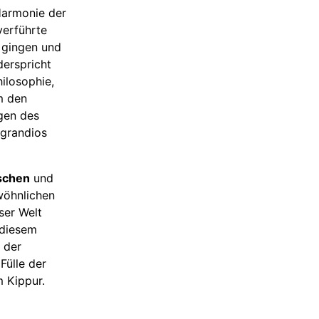
 Harmonie der
verführte
 gingen und
derspricht
ilosophie,
m den
egen des
 grandios
schen
und
wöhnlichen
ser Welt
 diesem
 der
Fülle der
 Kippur.