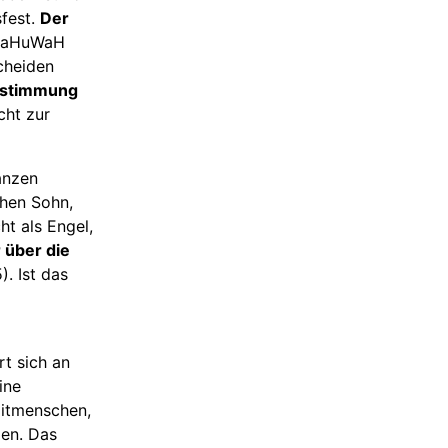
sfest.
Der
 JaHuWaH
cheiden
Bestimmung
ht zur
anzen
chen Sohn,
t als Engel,
 über die
5). Ist das
t sich an
ine
itmenschen,
en. Das