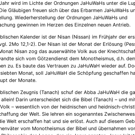
Jahr wird im Lichte der Ordnungen JaHuWaHs unter die Lu
ie Gläubigen freuen sich über das Erbarmen JaHuWaHs un
ellung. Wiederherstellung der Ordnungen JaHuWaHs und
chung gewinnen im Herzen des Einzelnen neuen Antrieb.
lischen Kalender ist der Nisan (Nissan) im Frühjahr der er
vgl. 2Mo 12,1-2). Der Nisan ist der Monat der Erlösung (Pes
 Monat Nisan zog das auserwählte Volk aus der Knechtscha
wandte sich vom Götzendienst dem Monotheismus, d.h. de
chen zu. Es baute das Vertrauen zu JaHuWaH wieder auf. D
m siebten Monat, soll JaHuWaH die Schöpfung geschaffen h
Haupt der Monate.
blischen Zeugnis (Tanach) schuf der Abba JaHuWaH die g
allein! Darin unterscheidet sich die Bibel (Tanach) – und mit
Volk – wesentlich von der heidnischen und heidnisch-christ
chaffung der Welt. Sie lehren ein sogenanntes Zwischenwe
die Welt erschaffen hat und sie erlöst. Auch auf diesem Geb
rchenväter vom Monotheismus der Bibel und übernahmen vo