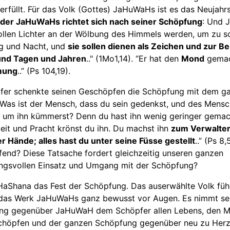
erfüllt. Für das Volk (Gottes) JaHuWaHs ist es das Neujahr
der JaHuWaHs richtet sich nach seiner Schöpfung
: Und
ollen Lichter an der Wölbung des Himmels werden, um zu s
g und Nacht, und
sie sollen dienen als Zeichen und zur 
und Tagen und Jahren
.." (1Mo1,14). “Er hat den
Mond
gemac
mung
..” (Ps 104,19).
fer schenkte seinen Geschöpfen die Schöpfung mit dem g
“Was ist der Mensch, dass du sein gedenkst, und des Mens
 um ihn kümmerst? Denn du hast ihn wenig geringer gemach
keit und Pracht krönst du ihn. Du machst ihn
zum Verwalter
 Hände; alles hast du unter seine Füsse gestellt
..” (Ps 8,
end? Diese Tatsache fordert gleichzeitig unseren ganzen
ngsvollen Einsatz und Umgang mit der Schöpfung?
HaShana das Fest der Schöpfung. Das auserwählte Volk führ
das Werk JaHuWaHs ganz bewusst vor Augen. Es nimmt se
ng gegenüber JaHuWaH dem Schöpfer allen Lebens, den M
schöpfen und der ganzen Schöpfung gegenüber neu zu Herz