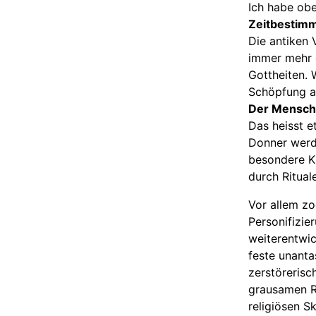
Ich habe obe
Zeitbestim
Die antiken 
immer mehr 
Gottheiten. 
Schöpfung ab
Der Mensch 
Das heisst e
Donner werde
besondere K
durch Ritual
Vor allem zo
Personifizie
weiterentwic
feste unanta
zerstörerisch
grausamen R
religiösen S