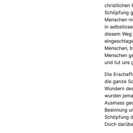
christlichen
Schöpfung ge
Menschen nic
in selbstlose
diesem Weg d
eingeschlage
Menschen, bi
Menschen ge
und tut uns 
Die Erschaf
die ganze S
Wundern des
wurden jema
Ausmass geo
Besinnung u
Schöpfung da
Doch darübe