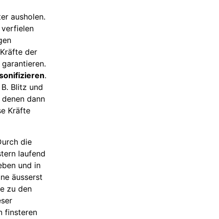
ter ausholen.
 verfielen
gen
Kräfte der
 garantieren.
sonifizieren
.
B. Blitz und
, denen dann
e Kräfte
Durch die
tern laufend
eben und in
ine äusserst
te zu den
eser
n finsteren