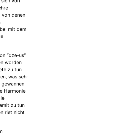
 sich von
ehre
, von denen
n
ibel mit dem
ue
von “dze-us”
gen worden
eth zu tun
sen, was sehr
en gewannen
ie Harmonie
ie
amit zu tun
n riet nicht
im