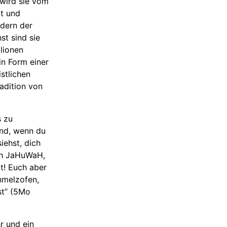
 wird sie vom
lt und
dern der
st sind sie
lionen
in Form einer
stlichen
radition von
 zu
und, wenn du
ehst, dich
och JaHuWaH,
at! Euch aber
hmelzofen,
st” (5Mo
r und ein