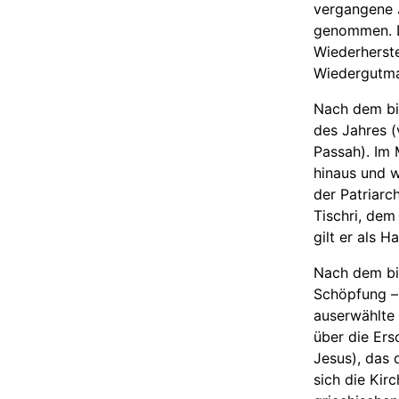
vergangene 
genommen. D
Wiederherst
Wiedergutma
Nach dem bib
des Jahres (
Passah). Im
hinaus und 
der Patriar
Tischri, de
gilt er als 
Nach dem bi
Schöpfung – 
auserwählte 
über die Ers
Jesus), das 
sich die Ki