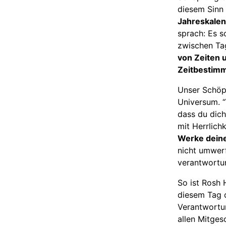
diesem Sinn 
Jahreskalen
sprach: Es s
zwischen Ta
von Zeiten 
Zeitbestim
Unser Schöp
Universum. 
dass du dich
mit Herrlich
Werke deiner
nicht umwerf
verantwortu
So ist Rosh 
diesem Tag 
Verantwortu
allen Mitge