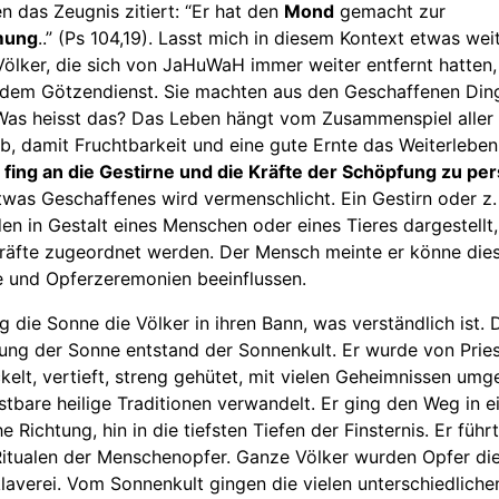
n das Zeugnis zitiert: “Er hat den
Mond
gemacht zur
mung
..” (Ps 104,19). Lasst mich in diesem Kontext etwas wei
Völker, die sich von JaHuWaH immer weiter entfernt hatten,
dem Götzendienst. Sie machten aus den Geschaffenen Din
Was heisst das? Das Leben hängt vom Zusammenspiel aller 
, damit Fruchtbarkeit und eine gute Ernte das Weiterleben
fing an die Gestirne und die Kräfte der Schöpfung zu per
twas Geschaffenes wird vermenschlicht. Ein Gestirn oder z. 
n in Gestalt eines Menschen oder eines Tieres dargestellt
räfte zugeordnet werden. Der Mensch meinte er könne dies
e und Opferzeremonien beeinflussen.
g die Sonne die Völker in ihren Bann, was verständlich ist. 
rung der Sonne entstand der Sonnenkult. Er wurde von Pries
kelt, vertieft, streng gehütet, mit vielen Geheimnissen umg
stbare heilige Traditionen verwandelt. Er ging den Weg in e
e Richtung, hin in die tiefsten Tiefen der Finsternis. Er führ
itualen der Menschenopfer. Ganze Völker wurden Opfer di
klaverei. Vom Sonnenkult gingen die vielen unterschiedliche