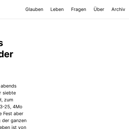
Glauben
Leben
Fragen
Über
Archiv
s
der
 abends
r siebte
H, zum
23-25, 4Mo
 Fest aber
g der ganzen
eben ist von