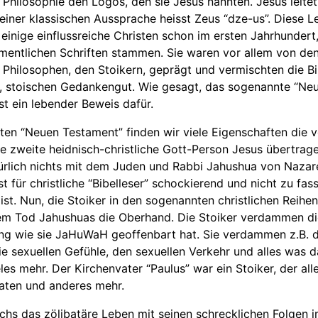
 Philosophie den Logos, den sie Jesus nannten. Jesus leitet
seiner klassischen Aussprache heisst Zeus “dze-us”. Diese L
inige einflussreiche Christen schon im ersten Jahrhundert
mentlichen Schriften stammen. Sie waren vor allem von de
 Philosophen, den Stoikern, geprägt und vermischten die B
n, stoischen Gedankengut. Wie gesagt, das sogenannte “Ne
st ein lebender Beweis dafür.
en “Neuen Testament” finden wir viele Eigenschaften die 
ie zweite heidnisch-christliche Gott-Person Jesus übertra
türlich nichts mit dem Juden und Rabbi Jahushua von Nazar
st für christliche “Bibelleser” schockierend und nicht zu fas
 ist. Nun, die Stoiker in den sogenannten christlichen Reih
em Tod Jahushuas die Oberhand. Die Stoiker verdammen d
ng wie sie JaHuWaH geoffenbart hat. Sie verdammen z.B. d
die sexuellen Gefühle, den sexuellen Verkehr und alles was d
les mehr. Der Kirchenvater “Paulus” war ein Stoiker, der alle
aten und anderes mehr.
hs das zölibatäre Leben mit seinen schrecklichen Folgen 