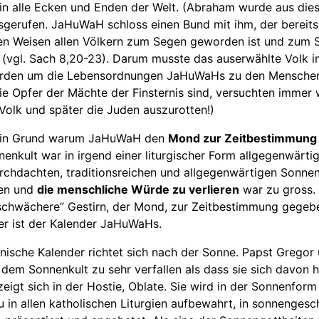
 in alle Ecken und Enden der Welt. (Abraham wurde aus dies
sgerufen. JaHuWaH schloss einen Bund mit ihm, der bereits
en Weisen allen Völkern zum Segen geworden ist und zum 
(vgl. Sach 8,20-23). Darum musste das auserwählte Volk in
erden um die Lebensordnungen JaHuWaHs zu den Menschen
e Opfer der Mächte der Finsternis sind, versuchten immer 
e Volk und später die Juden auszurotten!)
 ein Grund warum JaHuWaH den
Mond zur Zeitbestimmung
nenkult war in irgend einer liturgischer Form allgegenwärti
urchdachten, traditionsreichen und allgegenwärtigen Sonnen
len und
die menschliche Würde zu verlieren
war zu gross.
schwächere” Gestirn, der Mond, zur Zeitbestimmung gegeb
r ist der Kalender JaHuWaHs.
nische Kalender richtet sich nach der Sonne. Papst Gregor
dem Sonnenkult zu sehr verfallen als dass sie sich davon h
zeigt sich in der Hostie, Oblate. Sie wird in der Sonnenform 
u in allen katholischen Liturgien aufbewahrt, in sonnenge