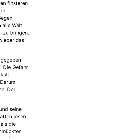
en finsteren
 in
Segen
 alle Welt
 zu bringen.
wieder das
gegeben
g. Die Gefahr
kult
 Darum
en. Der
 und seine
ätten lösen
als die
schmückten