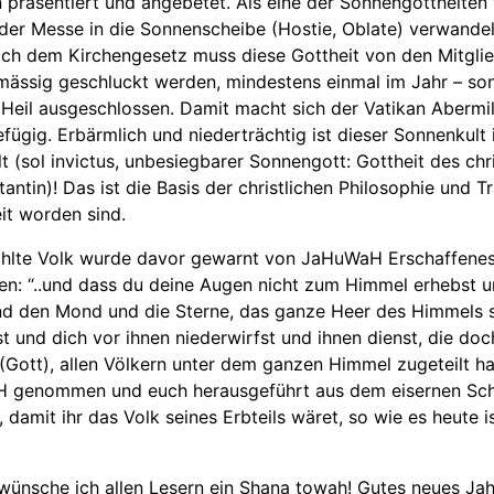
präsentiert und angebetet. Als eine der Sonnengottheiten
jeder Messe in die Sonnenscheibe (Hostie, Oblate) verwande
ch dem Kirchengesetz muss diese Gottheit von den Mitglie
mässig geschluckt werden, mindestens einmal im Jahr – son
eil ausgeschlossen. Damit macht sich der Vatikan Abermil
ügig. Erbärmlich und niederträchtig ist dieser Sonnenkult 
t (sol invictus, unbesiegbarer Sonnengott: Gottheit des chri
tantin)! Das ist die Basis der christlichen Philosophie und T
eit worden sind.
hlte Volk wurde davor gewarnt von JaHuWaH Erschaffenes
ren: “..und dass du deine Augen nicht zum Himmel erhebst 
d den Mond und die Sterne, das ganze Heer des Himmels si
sst und dich vor ihnen niederwirfst und ihnen dienst, die d
 (Gott), allen Völkern unter dem ganzen Himmel zugeteilt h
 genommen und euch herausgeführt aus dem eisernen Sc
 damit ihr das Volk seines Erbteils wäret, so wie es heute i
ünsche ich allen Lesern ein Shana towah! Gutes neues Jah