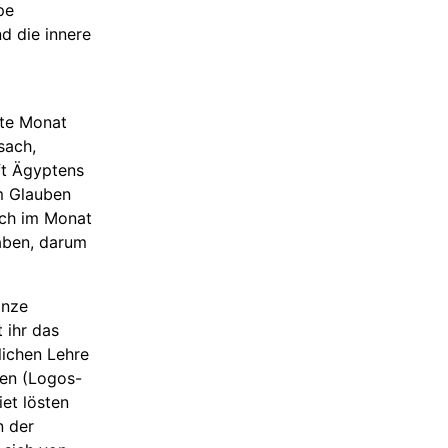
pe
d die innere
ste Monat
sach,
ft Ägyptens
m Glauben
och im Monat
aben, darum
anze
 ihr das
lichen Lehre
sen (Logos-
iet lösten
n der