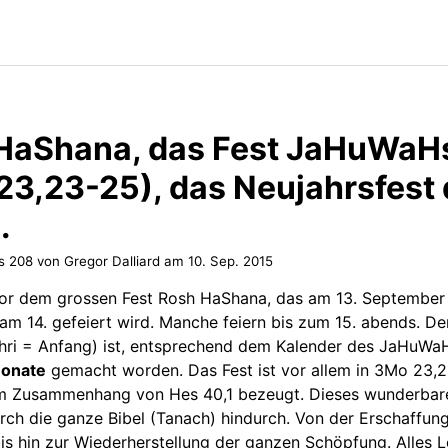
HaShana, das Fest JaHuWaH
23,23-25), das Neujahrsfest 
.
s 208 von Gregor Dalliard am
10. Sep. 2015
vor dem grossen Fest Rosh HaShana, das am 13. September
am 14. gefeiert wird. Manche feiern bis zum 15. abends. De
chri = Anfang) ist, entsprechend dem Kalender des JaHuWa
Monate
gemacht worden. Das Fest ist vor allem in 3Mo 23,
im Zusammenhang von Hes 40,1 bezeugt. Dieses wunderbare
urch die ganze Bibel (Tanach) hindurch. Von der Erschaffun
s hin zur Wiederherstellung der ganzen Schöpfung. Alles L