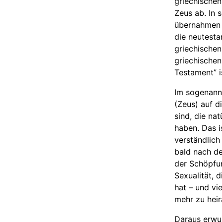
griechischen
Zeus ab. In 
übernahmen e
die neutesta
griechischen
griechische
Testament” i
Im sogenannt
(Zeus) auf d
sind, die na
haben. Das i
verständlich
bald nach d
der Schöpfu
Sexualität, 
hat – und vie
mehr zu heir
Daraus erwuc