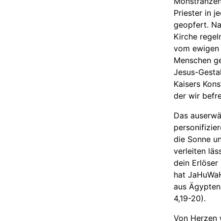
Monstranzen 
Priester in 
geopfert. Na
Kirche regel
vom ewigen H
Menschen gef
Jesus-Gestal
Kaisers Kons
der wir befr
Das auserwä
personifizie
die Sonne un
verleiten lä
dein Erlöser
hat JaHuWaH
aus Ägypten,
4,19-20).
Von Herzen w