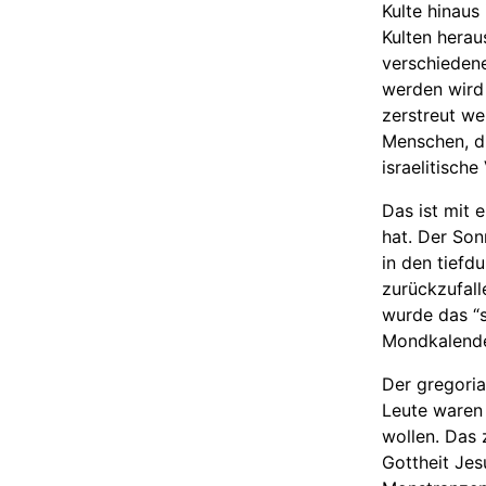
Kulte hinaus
Kulten herau
verschieden
werden wird 
zerstreut w
Menschen, di
israelitisch
Das ist mit
hat. Der Son
in den tiefd
zurückzufal
wurde das “
Mondkalende
Der gregoria
Leute waren 
wollen. Das 
Gottheit Jes