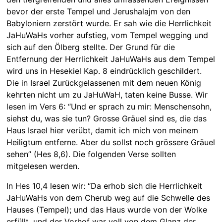
bevor der erste Tempel und Jerushalajm von den
Babyloniern zerstört wurde. Er sah wie die Herrlichkeit
JaHuWaHs vorher aufstieg, vom Tempel wegging und
sich auf den Ölberg stellte. Der Grund für die
Entfernung der Herrlichkeit JaHuWaHs aus dem Tempel
wird uns in Hesekiel Kap. 8 eindrücklich geschildert.
Die in Israel Zurückgelassenen mit dem neuen König
kehrten nicht um zu JaHuWaH, taten keine Busse. Wir
lesen im Vers 6: “Und er sprach zu mir: Menschensohn,
siehst du, was sie tun? Grosse Gräuel sind es, die das
Haus Israel hier verübt, damit ich mich von meinem
Heiligtum entferne. Aber du sollst noch grössere Gräuel
sehen” (Hes 8,6). Die folgenden Verse sollten
mitgelesen werden.
In Hes 10,4 lesen wir: “Da erhob sich die Herrlichkeit
JaHuWaHs von dem Cherub weg auf die Schwelle des
Hauses (Tempel); und das Haus wurde von der Wolke
erfüllt, und der Vorhof war voll von dem Glanz der