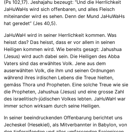
(Ps 102,17). Jeshajahu bezeugt: “Und die Herrlichkeit
JaHuWaHs wird sich offenbaren, und alles Fleisch
miteinander wird es sehen. Denn der Mund JaHuWaHs
hat geredet” (Jes 40,5).
JaHuWaH wird in seiner Herrlichkeit kommen. Was
heisst das? Das heisst, dass er vor allem in seinen
Heiligen kommen wird. Wie bereits gesagt: Jahushua
(Jesus) wird auch dabei sein. Die Heiligen des Abba
Vaters sind das erwähltes Volk. Jene aus dem
auserwählten Volk, die ihm und seinen Ordnungen
während ihres irdischen Lebens die Treue hielten,
gemäss Thora und Propheten. Eine solche Treue wie sie
die Propheten, Jahushua (Jesus) und eine grosse Zahl
des israelitisch-jüdischen Volkes lebten. JaHuWaH war
immer schon wirksam durch seine Heiligen.
In seiner beeindruckenden Offenbarung berichtet uns
Jecheskel (Hesekiel), als Mitverbannter in Babylon, von
den tiefgreifenden und alles umfassenden Ereignissen